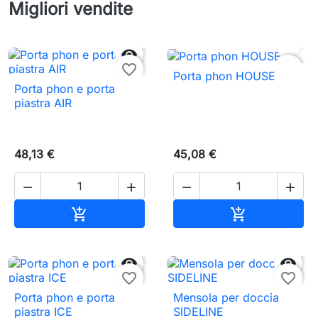
Migliori vendite


favorite_border
favorite_border
Porta phon HOUSE
Porta phon e porta
piastra AIR
48,13 €
45,08 €




Aggiungi al carrello
Aggiungi al c




favorite_border
favorite_border
Porta phon e porta
Mensola per doccia
piastra ICE
SIDELINE