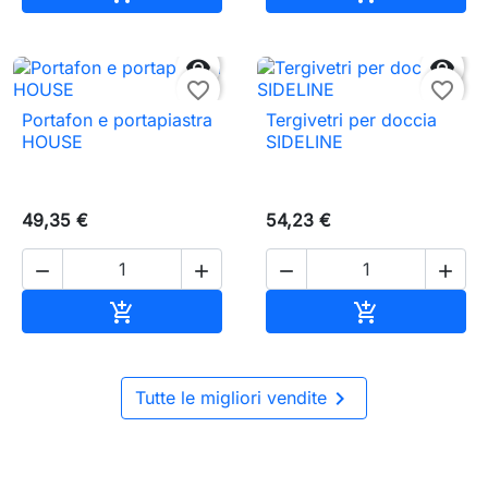


favorite_border
favorite_border
Portafon e portapiastra
Tergivetri per doccia
HOUSE
SIDELINE
49,35 €
54,23 €




Aggiungi al carrello
Aggiungi al c



Tutte le migliori vendite