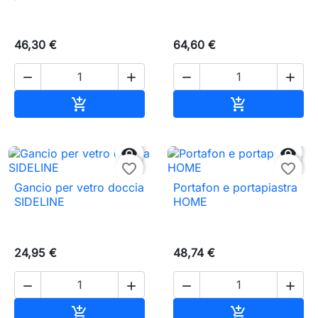
46,30 €
64,60 €




Aggiungi al carrello
Aggiungi al c




favorite_border
favorite_border
Gancio per vetro doccia
Portafon e portapiastra
SIDELINE
HOME
24,95 €
48,74 €




Aggiungi al carrello
Aggiungi al c

