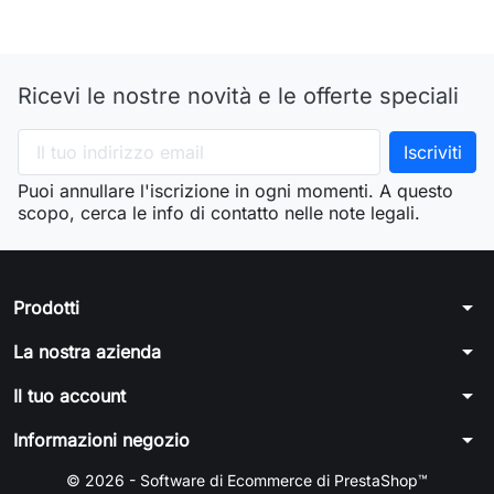
Ricevi le nostre novità e le offerte speciali
Puoi annullare l'iscrizione in ogni momenti. A questo
scopo, cerca le info di contatto nelle note legali.
arrow_drop_down
Prodotti
arrow_drop_down
La nostra azienda
arrow_drop_down
Il tuo account
arrow_drop_down
Informazioni negozio
© 2026 - Software di Ecommerce di PrestaShop™