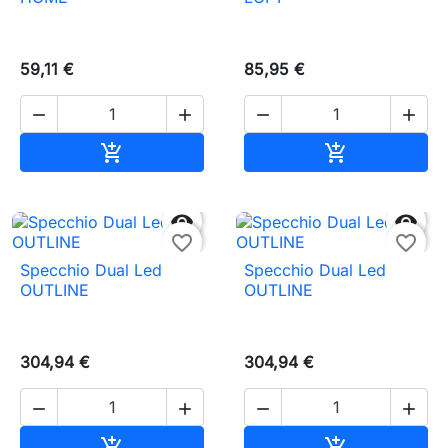
59,11 €
85,95 €




Aggiungi al carrello
Aggiungi al c




favorite_border
favorite_border
Specchio Dual Led
Specchio Dual Led
OUTLINE
OUTLINE
304,94 €
304,94 €




Aggiungi al carrello
Aggiungi al c

