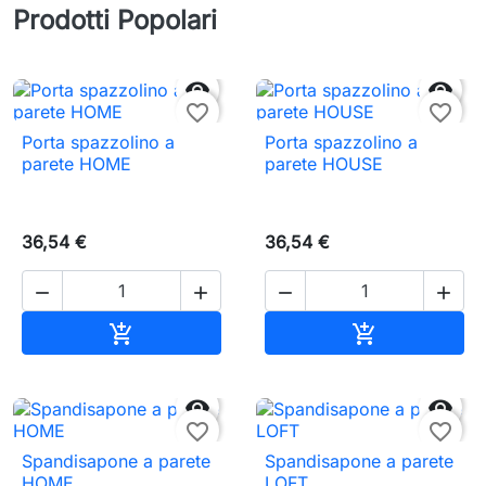
Prodotti Popolari


favorite_border
favorite_border
Porta spazzolino a
Porta spazzolino a
parete HOME
parete HOUSE
36,54 €
36,54 €




Aggiungi al carrello
Aggiungi al c




favorite_border
favorite_border
Spandisapone a parete
Spandisapone a parete
HOME
LOFT