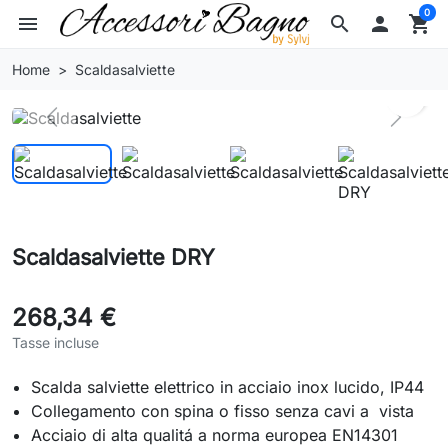
0
menu
search

shopping_cart
Home
Scaldasalviette
search
Previous
Next
Scaldasalviette DRY
268,34 €
Tasse incluse
Scalda salviette elettrico in acciaio inox lucido, IP44
Collegamento con spina o fisso senza cavi a vista
Acciaio di alta qualitá a norma europea EN14301