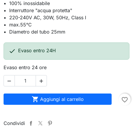
100% inossidabile
Interruttore "acqua protetta"
220-240V AC, 30W, 50Hz, Class I
max.55°C
Diametro del tubo 25mm

Evaso entro 24H
Evaso entro 24 ore



Aggiungi al carrello
favorite_border
Condividi