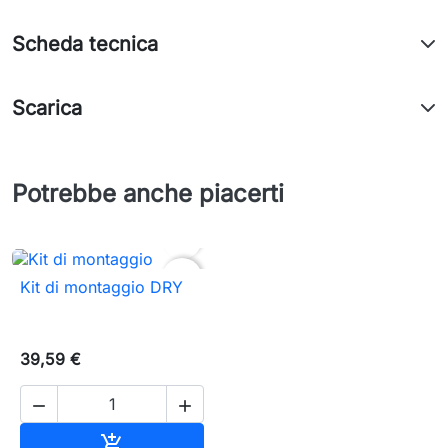
Scheda tecnica
Scarica
Potrebbe anche piacerti

favorite_border
Kit di montaggio DRY
39,59 €


Aggiungi al carrello
